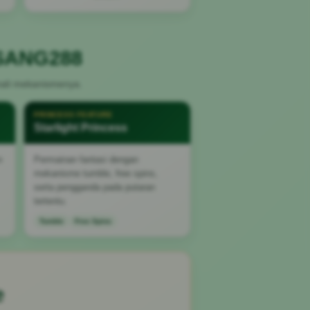
USANG288
nali mekanismenya.
PRINCESS FEATURE
Starlight Princess
n
Permainan fantasi dengan
mekanisme tumble, free spins,
serta pengganda pada putaran
tertentu.
Tumble
Free Spins
e