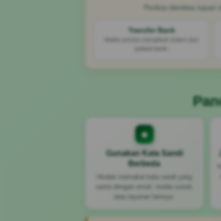
Periksa identitas tujua
Transfer Bank
Waktu proses mengikuti sistem dan
jadwal bank.
Pan
◆
Gunakan Kata Sandi
Berbeda
K
Hindari memakai kata sandi yang
sama dengan email, media sosial,
atau layanan lainnya.