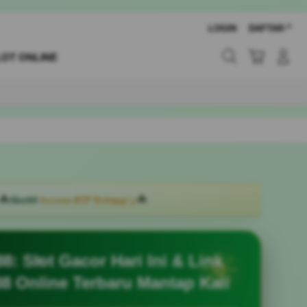
LOGIN
DAFTAR
Cari
Troli
Login/Sign-Up
LOT ONLINE
Cari
mpai 1 Juli 2026
8.673.288 Komentar Member
Rating Pengguna 
☘
☘
Slot88
bocoran RTP Tertinggi ↓
·
: Slot Gacor Hari Ini & Link
88 Online Terbaru Mantap Kali