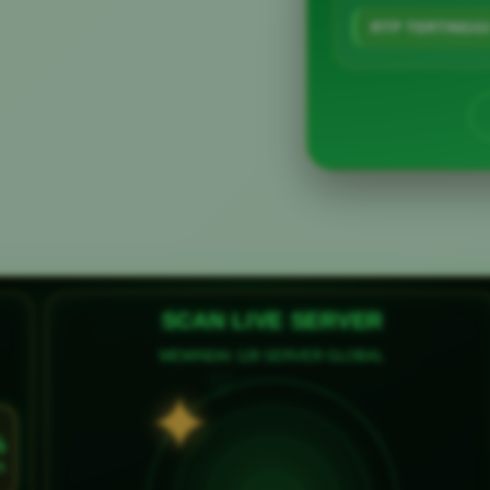
RTP TERTINGGI
SCAN LIVE SERVER
MEMINDAI 128 SERVER GLOBAL
%
%