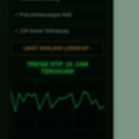
✓
Pola Kemenangan Aktif
✓
128 Server Terhubung
☘
☘
LIHAT ANALISIS LENGKAP ›
TREND RTP 24 JAM
TERAKHIR
☘