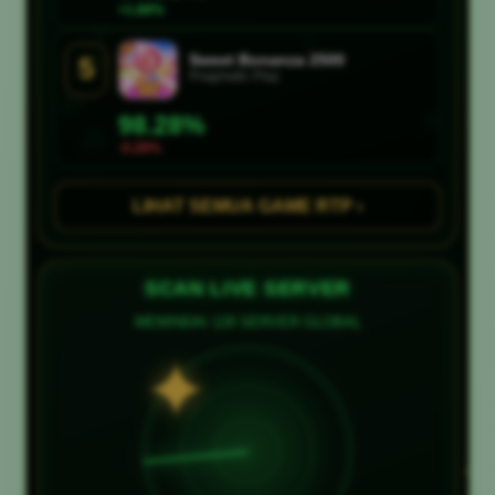
+1.88%
Sweet Bonanza 2500
5
Pragmatic Play
98.28%
☘
-0.28%
LIHAT SEMUA GAME RTP ›
SCAN LIVE SERVER
MEMINDAI 128 SERVER GLOBAL