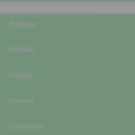
Buka
Footer Navigation
Products
Buka
Services
Buka
Support
Buka
Account
Buka
Information