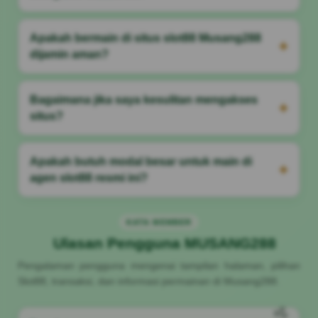
Apakah bermain di situs slot88 Musang288
dijamin aman?
Bagaimana jika saya kesulitan mengakses
situs?
Apakah butuh modal besar untuk main di
agen slot88 resmi ini?
KATA MEMBER
Ulasan Pengguna MUSANG288
Pengalaman pengguna mengenai tampilan halaman, pilihan
Slot88, transaksi, dan informasi permainan di Musang288.