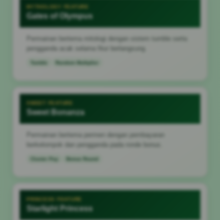
MYTHOLOGY FEATURE
Gates of Olympus
Permainan bertema mitologi dengan sistem tumble serta
pengganda acak selama fitur berlangsung.
Tumble
Random Multiplier
SWEET FEATURE
Sweet Bonanza
Permainan bertema permen dengan pembayaran
berkelompok dan pengganda pada ronde bonus.
Cluster Pay
Bonus Round
PRINCESS FEATURE
Starlight Princess