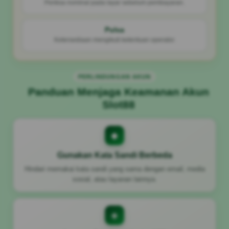
Periksa nominal pada layar sebelum pembayaran.
Pulsa
Ketersediaan mengikuti ketentuan operator.
PERLINDUNGAN AKUN
Panduan Menjaga Keamanan Akun
Slot88
◆
Gunakan Kata Sandi Berbeda
Hindari memakai kata sandi yang sama dengan email, media
sosial, atau layanan lainnya.
◈