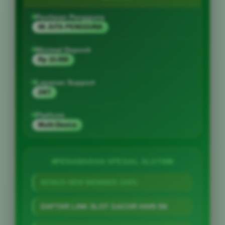
Penilaian Pengguna
88 JUTA PENGGUNA
Minimal Deposit
Rp 10.000
Layanan Support
24/7
Platform
Multi-Device
PENAWARAN SPESIAL SLOT88
BONUS NEW MEMBER 100%
DAFTAR LINK SLOT GACOR HARI INI