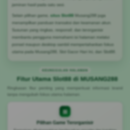
jaminan hasil pada satu sesi.
Selain pilihan game,
situs Slot88
Musang288 juga
menampilkan panduan transaksi dan keamanan akun.
Susunan yang ringkas, responsif, dan terorganisir
membantu pengguna memahami isi halaman melalui
ponsel maupun desktop sambil mempertahankan fokus
utama pada Musang288, Slot Gacor Hari Ini, dan Slot88.
KEUNGGULAN HALAMAN
Fitur Utama Slot88 di MUSANG288
Ringkasan fitur penting yang memperkuat informasi brand
tanpa mengubah fokus utama halaman.
▦
Pilihan Game Terorganisir