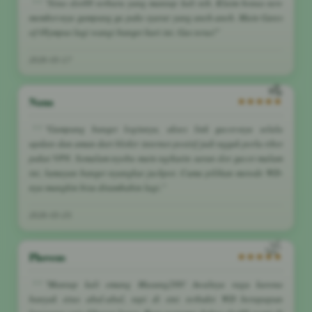
"Situs slot88 terbaru yang mantap kali nih. Klaim bonus new
member-nya gampang ga pake syarat yang aneh-aneh. Main Gates
of Olympus lagi wangi banget hari ini. Gas terus!"
2026-03-17
Nana
★★★★★
"Gampang banget loginnya, akses link gacor-nya selalu
update dan aman dari blokir internet positif jadi nggak perlu ribet
pakai VPN. Semalam nyoba main ngikutin saran slot gacor malam
ini, lumayan banget nyangkut jackpot. Cuma pilihan metode WD-
nya mungkin bisa ditambahin lagi."
2026-03-25
Phoveus
★★★★★
"Mantap kali emang Musang288! Awalnya ragu karena
banyak situs abal-abal, tapi di sini terbukti WD berapapun