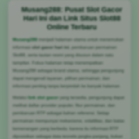
Musang288: Pusat Slot Gacor
Hari Ini dan Link Situs Slot88
Online Terbaru
Musang288
menjadi halaman utama untuk menemukan
informasi
slot gacor hari ini
, pembaruan permainan
Slot88, serta tautan resmi yang disusun dalam satu
tampilan. Fokus halaman tetap menempatkan
Musang288 sebagai brand utama, sehingga pengunjung
dapat mengenali layanan, pilihan permainan, dan
informasi penting tanpa berpindah ke banyak halaman.
Melalui
link slot gacor
yang tersedia, pengunjung dapat
melihat daftar provider populer, fitur permainan, dan
pembaruan RTP sebagai bahan referensi. Setiap
permainan mempunyai mekanisme, volatilitas, dan batas
kemenangan yang berbeda; karena itu informasi RTP
diposisikan sebagai data teoretis jangka panjang, bukan