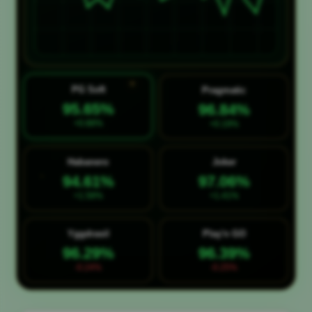
PG Soft
Pragmatic
95.65%
96.84%
+0.88%
+0.19%
Habanero
Joker
94.61%
97.06%
+1.58%
+1.41%
Yggdrasil
Play'n GO
96.29%
96.39%
-0.24%
-0.25%