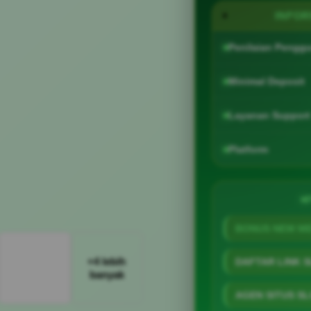
INFOR
Penilaian Pengg
Minimal Deposit
Layanan Support
Platform
BONUS NEW M
+4 lebih
DAFTAR LINK S
banyak
AGEN SITUS SL