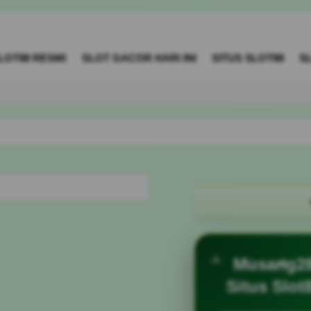
LOT88 RESMI
SLOT GACOR HARI INI
SITUS SLOT88
S
Update Terbaru: 1 Ju
Musang288
Situs Slot