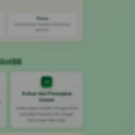
Pulsa
Ketersediaan mengikuti ketentuan
operator.
lot88
↩
Keluar dari Perangkat
Umum
r
Selalu logout setelah menggunakan
perangkat bersama dan jangan
menyimpan data login.