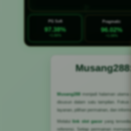
PG Soft
Pragmatic
97.38%
96.02%
+1.66%
+1.08%
Musang288: 
Musang288
menjadi halaman utama 
disusun dalam satu tampilan. Foku
layanan, pilihan permainan, dan infor
Melalui
link slot gacor
yang tersedia
referensi. Setiap permainan mempuny