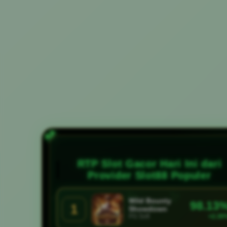
Layer Popup Close
☘
RTP Slot Gacor Hari Ini dari
Provider Slot88 Populer
☘
Wild Bounty
98.13
1
Showdown
+2.30
PG Soft