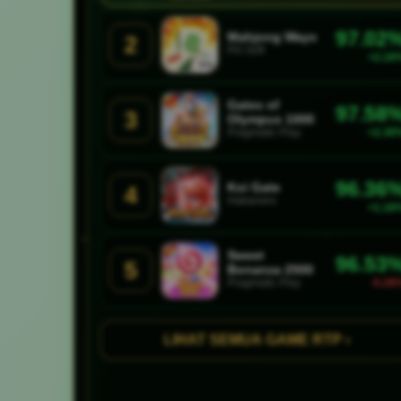
☘
97.02
Mahjong Ways
2
☘
PG Soft
☘
+2.16
☘
Gates of
97.58
3
Olympus 1000
+2.30
Pragmatic Play
96.36
Koi Gate
4
Habanero
+1.16
Sweet
96.53
5
Bonanza 2500
-0.28
Pragmatic Play
LIHAT SEMUA GAME RTP ›