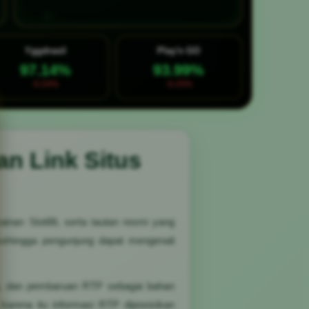
Yggdrasil
Play'n GO
97.14%
93.99%
-0.24%
-0.25%
an Link Situs
inan Slot88, serta tautan resmi yang
ehingga pengunjung dapat mengenali
nan, dan pembaruan RTP sebagai bahan
karena itu informasi RTP diposisikan