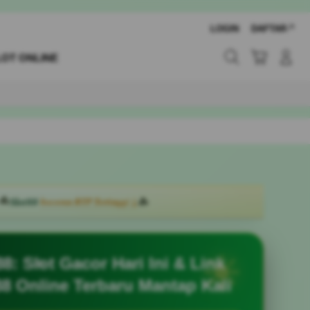
LOGIN
DAFTAR
Cari
Troli
Login/Sign-Up
LOT ONLINE
Cari
ni Sampai 1 Juli 2026
8.673.288 Komentar Member
Rating Pengg
☘
☘
Slot88
bocoran RTP Tertinggi ↓
·
: Slot Gacor Hari Ini & Link
88 Online Terbaru Mantap Kali