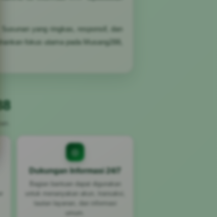
usunan yang ringkas, responsif, dan
ahankan fokus utama pada Musang288,
88
man.
◎
Dukungan Informasi 24/7
Bagian bantuan dapat digunakan
er
untuk menanyakan akun, transaksi,
tautan layanan, dan informasi
umum.