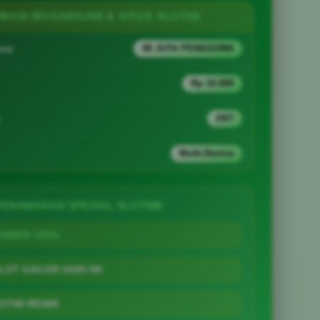
MASI MUSANG288 & SITUS SLOT88
una
88 JUTA PENGGUNA
Rp 10.000
24/7
Multi-Device
PENAWARAN SPESIAL SLOT88
EMBER 100%
LOT GACOR HARI INI
OT88 RESMI