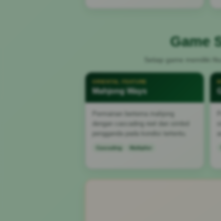
Game S
Setiap game memiliki f
ORIENTAL FEATURE
M
Mahjong Ways
Permainan bertema mahjong
P
dengan cascading reel dan simbol
s
pengganda pada kondisi tertentu.
a
Cascading
Multiplier