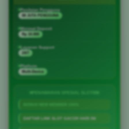
Penilaian Pengguna
88 JUTA PENGGUNA
Minimal Deposit
Rp 10.000
Layanan Support
24/7
Platform
Multi-Device
PENAWARAN SPESIAL SLOT88
BONUS NEW MEMBER 100%
DAFTAR LINK SLOT GACOR HARI INI