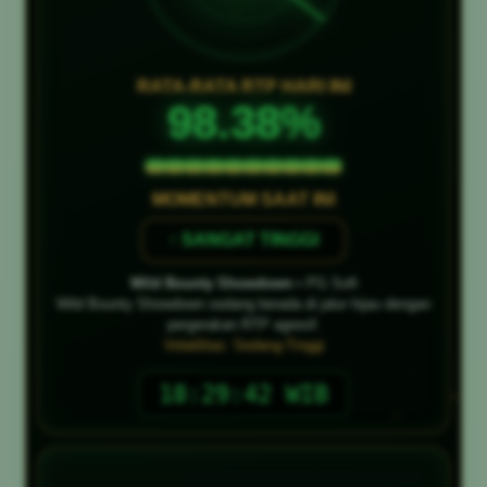
RATA-RATA RTP HARI INI
98.38%
MOMENTUM SAAT INI
↑ SANGAT TINGGI
Wild Bounty Showdown
• PG Soft
Wild Bounty Showdown sedang berada di jalur hijau dengan
pergerakan RTP agresif.
Volatilitas: Sedang-Tinggi
18:29:44 WIB