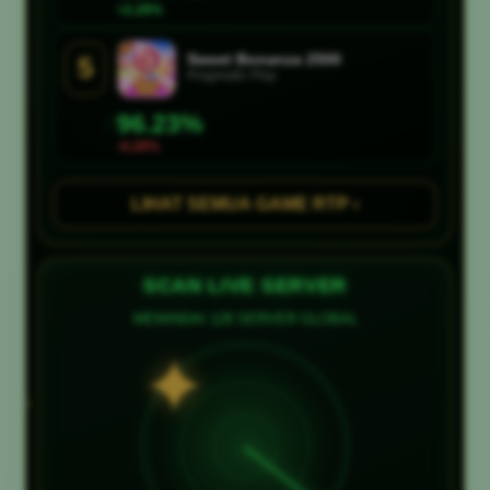
+2.28%
Sweet Bonanza 2500
5
☘
Pragmatic Play
96.23%
-0.28%
LIHAT SEMUA GAME RTP ›
SCAN LIVE SERVER
MEMINDAI 128 SERVER GLOBAL