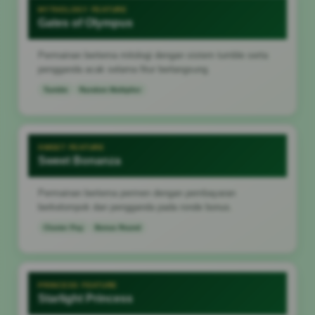
MYTHOLOGY FEATURE
Gates of Olympus
Permainan bertema mitologi dengan sistem tumble serta
pengganda acak selama fitur berlangsung.
Tumble
Random Multiplier
SWEET FEATURE
Sweet Bonanza
Permainan bertema permen dengan pembayaran
berkelompok dan pengganda pada ronde bonus.
Cluster Pay
Bonus Round
PRINCESS FEATURE
Starlight Princess