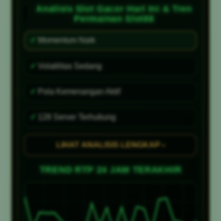
Analisis Slot Gacor Hari Ini & Tren
Permainan Slot88
✓
Momentum Naik
✓
Volatilitas Sedang
✓
Pola Kemenangan Aktif
✓
128 Server Terhubung
LIHAT ANALISIS LENGKAP ›
TREND RTP 24 JAM TERAKHIR