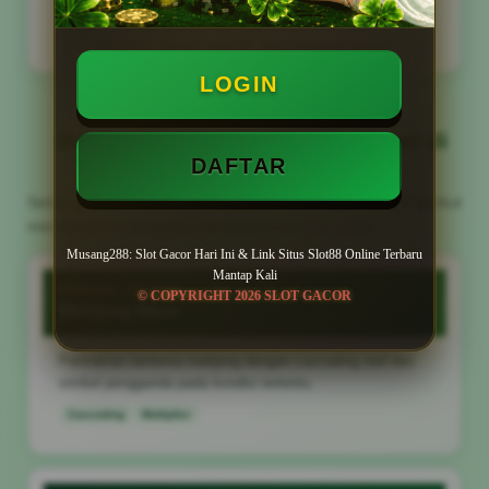
Bagian bantuan dapat digunakan untuk menanyakan akun,
transaksi, tautan layanan, dan informasi umum.
LOGIN
PILIHAN POPULER
Game Slot88 yang Banyak Dicari di
DAFTAR
MUSANG288
Setiap game memiliki fitur berbeda. Keterangan singkat berikut
membantu pengunjung mengenali mekanismenya.
Musang288: Slot Gacor Hari Ini & Link Situs Slot88 Online Terbaru
Mantap Kali
ORIENTAL FEATURE
© COPYRIGHT 2026 SLOT GACOR
Mahjong Ways
Permainan bertema mahjong dengan cascading reel dan
simbol pengganda pada kondisi tertentu.
Cascading
Multiplier